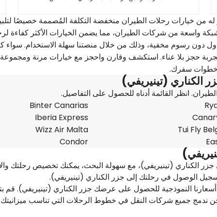
F واكتشف عددًا لا حصر له من خيارات رحلات الطيران منخفضة التكلفة المُصممة خصيصًا لتلبي
ر شبكة واسعة من شركات الطيران، مما يضمن الخيارات الأكثر كفاءة لرح
تناول دون رسوم مخفية، وذلك من خلال منصتنا سهلة الاستخدام. سواء ك
فير تجربة حجز بلا عناء. استكشف وقارن واحجز مع خيارات مرنة ومجموعة
 خطوات سفرك.
 الكناري (تينيريفي)
ان. انظر القائمة أدناه للحصول على التفاصيل.
Binter Canarias
Rya
Iberia Express
Canary
Wizz Air Malta
Tui Fly Be
Condor
Ea
نيريفي)
جزر الكناري (تينيريفي)، مع سهولة البحث، يمكنك تخصيص رحلتك والا
أسعارنا النموذجية للحصول على عرضك جزر الكناري (تينيريفي). قم ب
ن ندمج جميع شركات النقل في خطوط الرحلات التي تناسب ميزانيتك 