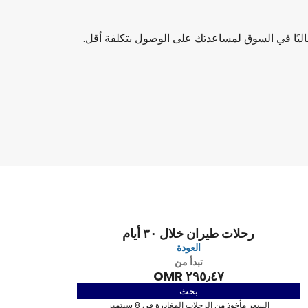
 حاليًا في السوق لمساعدتك على الوصول بتكلفة أقل.
رحلات طيران خلال ٣٠ أيام
العودة
تبدأ من
٢٩٥٫٤٧ OMR
بحث
السعر مأخوذ من الرحلات المغادرة في 8 سبتمبر