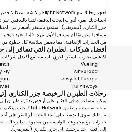
احجز رحلتك مع light Network
احتياجاتك. تقوم أدوات البحث الدقيقة لدينا بالتدقيق عب
جزر الكناري (تينيريفي). استمتع بالسفر بأسعار في الم
مسافرًا متمرسًا أم مسافرًا لأول مرة، فإننا نتعهد بتو
من الخيارات الإضافية، مما يضمن سلاسة كل خطوة من
أفضل شركات الطيران التي تسافر إلى جزر
اكتشف تجارب السفر الجوي السلسة مع أفضل شركات الطير
nair
Vueling
 Fly
Air Europa
lgium
easyJet Europe
syjet
TUI Airways
رحلات الطيران الرخيصة جزر الكناري (تي
يمكننا مساعدتك في العثور على أرخص تذكرة طيران إلى 
برحلة سلسة مع تطبيق Flight Network. حيث يمكنك تسجيل الوصول في رحلتك إلى جزر الكناري (تينيريفي).
ما عليك سوى الضغط على "بدء البحث" أو النقر على أحد 
خياراتك مع مجموعتنا الواسعة من مجموعات الرحلات. نح
إلى أقصى حد لرحلتك إلى جزر الكناري (تينيريفي).