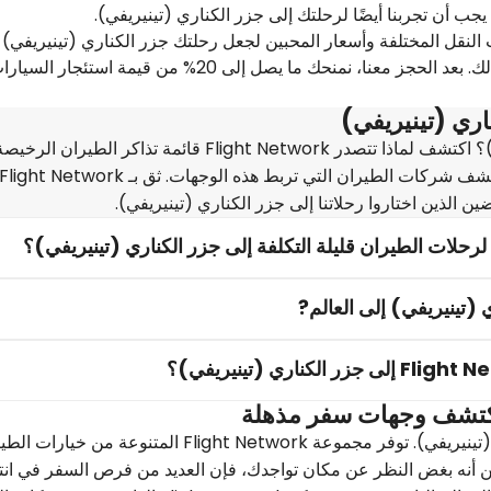
النقل المختلفة وأسعار المحبين لجعل رحلتك جزر الكناري (تينيريفي)
حتى تتمكن من إنفاق أموالك على الرحلة نفسها بدلًا من ذلك. بعد الحجز معنا، نمنحك ما يصل إلى 20% من قيمة استئجار ال
اري (تينيريفي)
هل لديك فضول بشأن رحلتك إلى جزر الكناري (تينيريفي)؟ اكتشف لماذا تتصدر Flight Network قائمة تذاكر الط
الذين اختاروا رحلاتنا إلى جزر الكناري (تينيريفي).
(تينيريفي) إلى العالم?
 اكتشف وجهات سفر مذهلة
اكتشف عالمًا من الإمكانات تتجاوز توقعاتك جزر الكناري (تينيريفي). توفر مجموعة Flight Network المتنوعة من 
من أنه بغض النظر عن مكان تواجدك، فإن العديد من فرص السفر في انت