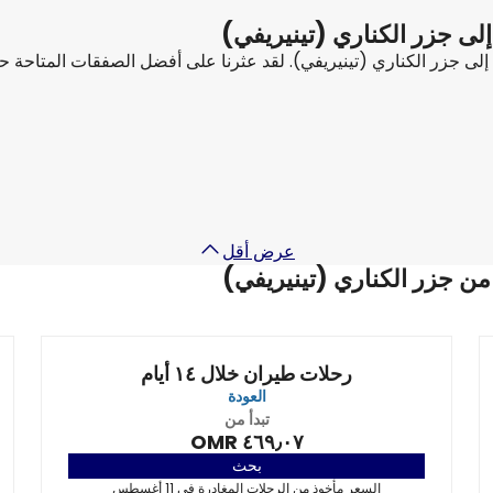
إلى جزر الكناري (تينيريفي)
بًا إلى جزر الكناري (تينيريفي). لقد عثرنا على أفضل الصفقات المتاحة
Turkish Airlines
+
1 المزيد
جزر الكناري (تينيريفي)
8 سبتمبر
-
15 سبتمبر
٢٩٥٫٤٧ OMR
من
عرض أقل
 جزر الكناري (تينيريفي)
رحلات طيران خلال ١٤ أيام
العودة
تبدأ من
٤٦٩٫٠٧ OMR
بحث
السعر مأخوذ من الرحلات المغادرة في 11 أغسطس