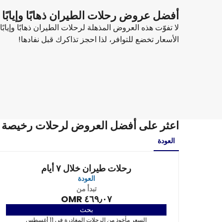
أفضل عروض رحلات الطيران ذهابًا وإيابًا 
لا تفوّت هذه العروض المذهلة لرحلات الطيران ذهابًا وإيا
الأسعار تخضع للتوافر، لذا احجز تذاكرك قبل نفادها!
Turkish Airlines
+
1 المزيد
جزر الكناري (تينيريفي)
5 سبتمبر
-
12 سبتمبر
٤٤٨٫٥٥ OMR
من
اعثر على أفضل العروض لرحلات رخيصة من
العودة
رحلات طيران خلال ٧ أيام
العودة
تبدأ من
٤٦٩٫٠٧ OMR
بحث
السعر مأخوذ من الرحلات المغادرة في 11 أغسطس