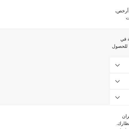
 أرخص،
سيارات
يران الرخيصة في
اللحظة الأخيرة. تعرف على أرخص أوقات الطيران واستكشف شركات الطيران التي تربط هذه الوجهات. ثق بـ Flight Network للحصول
خيارات الطيران
ظارك.