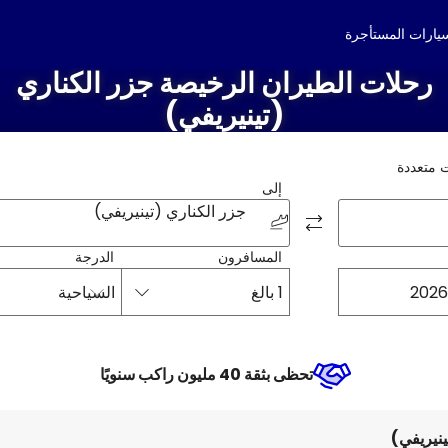
سيارات المستأجرة
رحلات الطيران الرخيصة جزر الكناري
(تينيريفي)
 متعددة
إلى
جزر الكناري (تينيريفي)
المسافرون
الدرجة
1 بالغ
السياحية
تحظى بثقة 40 مليون راكب سنويًا
ينيريفي)