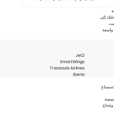
ة
لتك إلى
نت
 واسعة
Jet2
SmartWings
Transavia Airlines
Iberia
ستمتاع
تصفية
وتحتاج