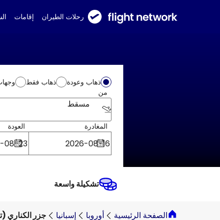
رحلات الطيران
إقامات
ال
ذهاب وعودة
ذهاب فقط
وجهات
من
مسقط
المغادرة
العودة
تشكيلة واسعة
الصفحة الرئيسية
أوروبا
إسبانيا
جزر الكناري (ت