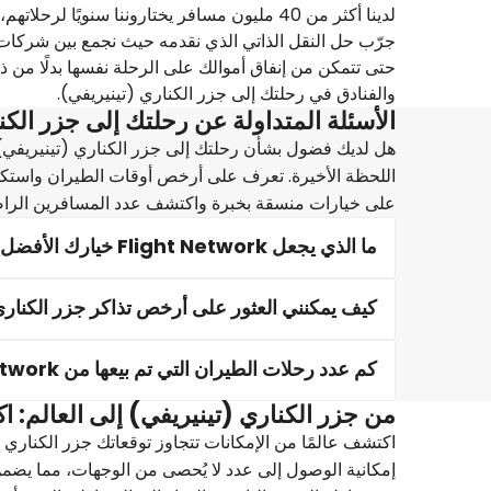
لدينا أكثر من 40 مليون مسافر يختاروننا سنويًا لرحلاتهم، يجب أن تجربنا أيضًا لرحلتك إلى جزر الكناري (تينيريفي).
جرّب حل النقل الذاتي الذي نقدمه حيث نجمع بين شركات 
والفنادق في رحلتك إلى جزر الكناري (تينيريفي).
الأسئلة المتداولة عن رحلتك إلى جزر الكن
على خيارات منسقة بخبرة واكتشف عدد المسافرين الراضين 
ما الذي يجعل Flight Network خيارك الأفضل لرحلات الطيران قليلة التكلفة إلى جزر الكناري (تينيريفي)؟
كيف يمكنني العثور على أرخص تذاكر جزر الكناري 
كم عدد رحلات الطيران التي تم بيعها من Flight Network إلى جزر الكناري (تينيريفي)؟
من جزر الكناري (تينيريفي) إلى العالم:
إمكانية الوصول إلى عدد لا يُحصى من الوجهات، مما يض