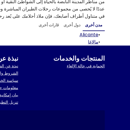
عددًا لا يُحصى من مجموعات رحلات الطيران المباشرة وغ
في متناول أطراف أصابعك، فإن ملاذ أحلامك على بُعد 
مدن أخرى
دول أخرى
قارات أخرى
Alicante
•
•
مالاغا
المنتجات والخدمات
نبذة عن
الحماية في حالة الإلغاء
نبذة عن ال
الشروط وال
سياسة الخ
معلومات حو
بيان إمكاني
تنزيل التطب