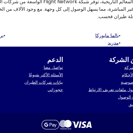
من مناظر المدينة النابضة بالحياة إلى الشواطئ النقية أو المعالم التاريخية، توفر شبكة ght Network
ير المباشرة، مما يسهل الوصول إلى كل وجهة. مع وجود الآلاف من الخ
رحلة طيران فحسب.
•
بالما مايوركا
•
بر
•
مدريد
 الشركة
الدعم
شركة
تواصل معنا
أحكام
الأسئلة الأكثر شيوعًا
صوصية
بيانات شركات الطيران
ل ملفات تعريف الارتباط
حجوزاتي
ة الوصول
يق